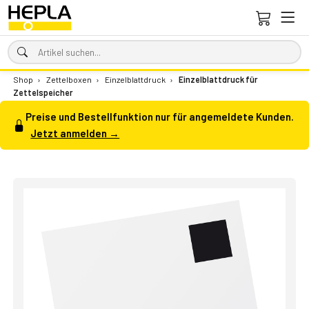
Shop
›
Zettelboxen
›
Einzelblattdruck
›
Einzelblattdruck für
Zettelspeicher
Preise und Bestellfunktion nur für angemeldete Kunden.
Jetzt anmelden →