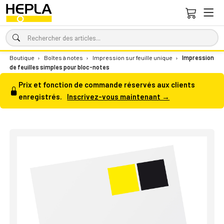
Boutique
›
Boîtes à notes
›
Impression sur feuille unique
›
Impression
de feuilles simples pour bloc-notes
Prix et fonction de commande réservés aux clients
enregistrés.
Inscrivez-vous maintenant →