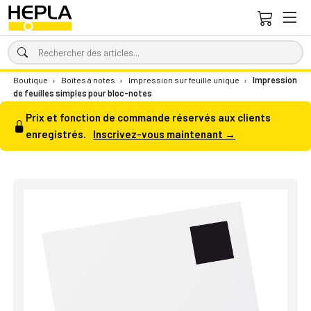
Boutique
›
Boîtes à notes
›
Impression sur feuille unique
›
Impression
de feuilles simples pour bloc-notes
Prix et fonction de commande réservés aux clients
enregistrés.
Inscrivez-vous maintenant →