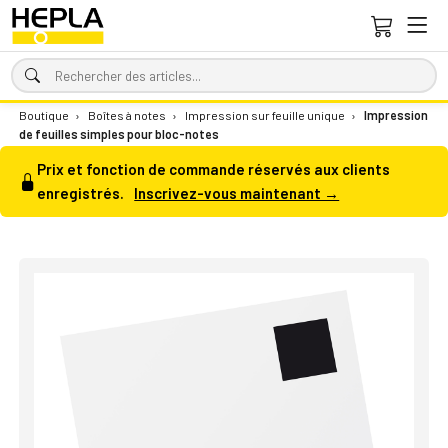
Boutique
›
Boîtes à notes
›
Impression sur feuille unique
›
Impression
de feuilles simples pour bloc-notes
Prix et fonction de commande réservés aux clients
enregistrés.
Inscrivez-vous maintenant →